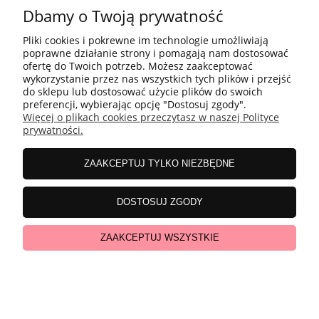
Dbamy o Twoją prywatność
INFORMACJE
Pliki cookies i pokrewne im technologie umożliwiają
poprawne działanie strony i pomagają nam dostosować
ofertę do Twoich potrzeb. Możesz zaakceptować
wykorzystanie przez nas wszystkich tych plików i przejść
ZAKUPY
do sklepu lub dostosować użycie plików do swoich
preferencji, wybierając opcję "Dostosuj zgody".
Więcej o plikach cookies przeczytasz w naszej Polityce
prywatności.
MOJE KONTO
ZAAKCEPTUJ TYLKO NIEZBĘDNE
WSPÓŁPRACA
DOSTOSUJ ZGODY
ZAAKCEPTUJ WSZYSTKIE
pokaż pełną wersję strony
Sklep internetowy Shoper.pl