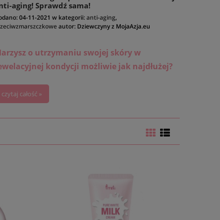
nti-aging! Sprawdź sama!
odano:
04-11-2021
w kategorii:
anti-aging
,
rzeciwzmarszczkowe
autor:
Dziewczyny z MojaAzja.eu
arzysz o utrzymaniu swojej skóry w
ewelacyjnej kondycji możliwie jak najdłużej?
eraz jest to możliwe!
czytaj całość »