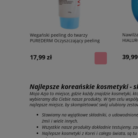
Nawilż
Wegański peeling do twarzy
HIALUR
PUREDERM Oczyszczający peeling
50 g
enzymatyczny do twarzy, 100 ml
39,99
17,99 zł
Najlepsze koreańskie kosmetyki - s
Moja Azja to miejsce, gdzie każdy znajdzie kosmetyki, k
wybieramy dla Ciebie nasze produkty. W tym celu współp
najlepsze miejsce, by skompletować swój ulubiony zest
Stawiamy na wyjątkowe składniki, o udowodnionej s
żmii i wiele innych.
Wszystkie nasze produkty dokładnie testujemy, zan
Najlepsze kosmetyki z Korei i całego świata, są t