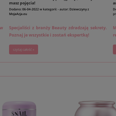
masz pojęcia!
a
Dodano:
06-04-2022
w kategorii:
-
autor:
Dziewczyny z
D
MojaAzja.eu
p
 w
Specjaliści z branży Beauty zdradzają sekrety.
M
Poznaj je wszystkie i zostań ekspertką!
r
T
czytaj całość »