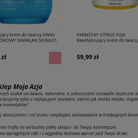
ający krem do twarzy KWAS
FARMSTAY CITRUS YUJA
ONOWY SKWALAN SKIN627,
Rewitalizujący krem do twarz
ekstraktem z owoców Yuzu, 1
 zł
59,99 zł
klep Moja Azja
tórych szukał od dawna. Naturalne, a jednocześnie niezwykle skuteczne 
racujemy tylko z najlepszymi markami, takimi jak Holika Holika, Organ
aw kosmetyków?
kuteczności i od stuleci znajdujące zastosowanie w tradycyjnych kosmet
im trafią na wirtualną półkę sklepu i do Twojej kosmetyczki.
u na wyciągnięcie ręki i z wygodną dostawą wprost pod Twoje drzwi.