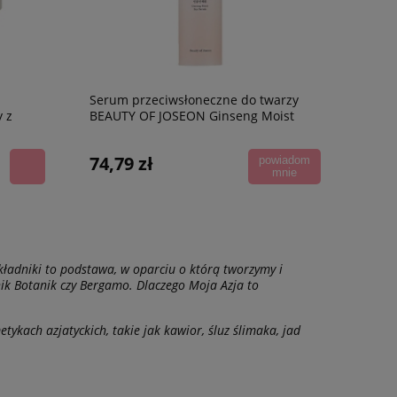
Serum przeciwsłoneczne do twarzy
y z
BEAUTY OF JOSEON Ginseng Moist
00 ml
SPF50+/PA++++, 50 ml
74,79 zł
powiadom
mnie
składniki to podstawa, w oparciu o którą tworzymy i
ik Botanik czy Bergamo. Dlaczego Moja Azja to
ykach azjatyckich, takie jak kawior, śluz ślimaka, jad