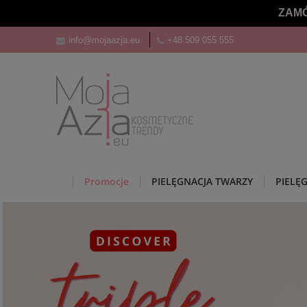
ZAMÓ
info@mojaazja.eu
+48 509 055 555
Promocje
PIELĘGNACJA TWARZY
PIELĘ